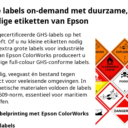
 labels on-demand met duurzame, 
ige etiketten van Epson
ecertificeerde GHS-labels op het
t. Of u nu kleine etiketten nodig
extra grote labels voor industriële
van Epson ColorWorks produceert u
ge full-colour GHS-conforme labels.
dig, veegvast én bestand tegen
ect voor veeleisende omgevingen. In
etische materialen voldoen de labels
609-norm, essentieel voor maritiem
fen.
belprinting met Epson ColorWorks
labels