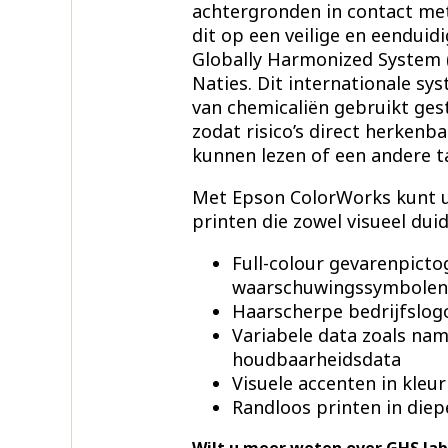
achtergronden in contact met
dit op een veilige en eenduid
Globally Harmonized System 
Naties. Dit internationale sys
van chemicaliën gebruikt ge
zodat risico’s direct herkenba
kunnen lezen of een andere t
Met Epson ColorWorks kunt u
printen die zowel visueel duid
Full-colour gevarenpic
waarschuwingssymbolen
Haarscherpe bedrijfslog
Variabele data zoals na
houdbaarheidsdata
Visuele accenten in kleur
Randloos printen in diep