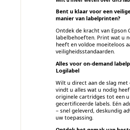
Wilt u meer weten over GHS la
Bent u klaar voor een veilige
manier van labelprinten?
Ontdek de kracht van Epson 
labelbehoeften. Print wat u 
heeft en voldoe moeiteloos a
veiligheidsstandaarden.
Alles voor on-demand labelp
Logilabel
Wilt u direct aan de slag met
vindt u alles wat u nodig hee
originele cartridges tot een 
gecertificeerde labels. Eén 
– snel geleverd, deskundig adv
uw toepassing.
Ontdek het gemak van bestell