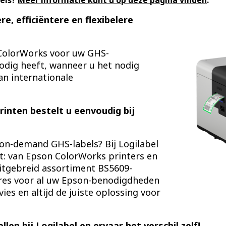
bels?
Meer informatie kunt u op deze pagina vinden
.
re, efficiëntere en flexibelere
ColorWorks voor uw GHS-
nodig heeft, wanneer u het nodig
an internationale
rinten bestelt u eenvoudig bij
 on-demand GHS-labels? Bij Logilabel
ft: van Epson ColorWorks printers en
uitgebreid assortiment BS5609-
adres voor al uw Epson-benodigdheden
ies en altijd de juiste oplossing voor
en bij Logilabel en ervaar het verschil zelf!