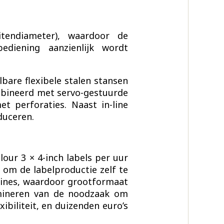
endiameter), waardoor de
diening aanzienlijk wordt
bare flexibele stalen stansen
mbineerd met servo-gestuurde
t perforaties. Naast in-line
duceren.
lour 3 × 4-inch labels per uur
om de labelproductie zelf te
hines, waardoor grootformaat
imineren van de noodzaak om
xibiliteit, en duizenden euro’s