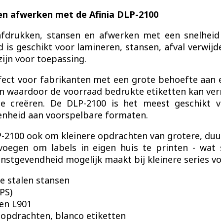
 en afwerken met de Afinia DLP-2100
afdrukken, stansen en afwerken met een snelheid 
 is geschikt voor lamineren, stansen, afval verwij
 zijn voor toepassing.
fect voor fabrikanten met een grote behoefte aan 
len waardoor de voorraad bedrukte etiketten kan ve
t te creëren. De DLP-2100 is het meest geschikt 
enheid aan voorspelbare formaten.
-2100 ook om kleinere opdrachten van grotere, duu
oegen om labels in eigen huis te printen - wat s
nstgevendheid mogelijk maakt bij kleinere series v
ele stalen stansen
IPS)
en L901
lopdrachten, blanco etiketten