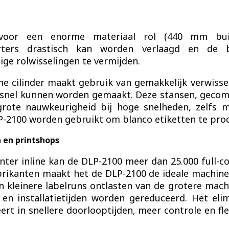
voor een enorme materiaal rol (440 mm buit
rters drastisch kan worden verlaagd en de be
ge rolwisselingen te vermijden.
e cilinder maakt gebruik van gemakkelijk verwissel
en snel kunnen worden gemaakt. Deze stansen, geco
ote nauwkeurigheid bij hoge snelheden, zelfs me
P-2100 worden gebruikt om blanco etiketten te pro
 en printshops
nter inline kan de DLP-2100 meer dan 25.000 full-co
rikanten maakt het de DLP-2100 de ideale machine 
n kleinere labelruns ontlasten van de grotere mac
 en installatietijden worden gereduceerd. Het el
ert in snellere doorlooptijden, meer controle en fle